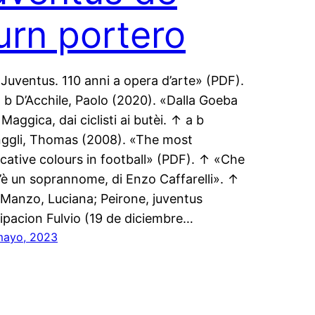
urn portero
Juventus. 110 anni a opera d’arte» (PDF).
 b D’Acchile, Paolo (2020). «Dalla Goeba
 Maggica, dai ciclisti ai butèi. ↑ a b
ggli, Thomas (2008). «The most
cative colours in football» (PDF). ↑ «Che
’è un soprannome, di Enzo Caffarelli». ↑
 Manzo, Luciana; Peirone, juventus
ipacion Fulvio (19 de diciembre…
mayo, 2023