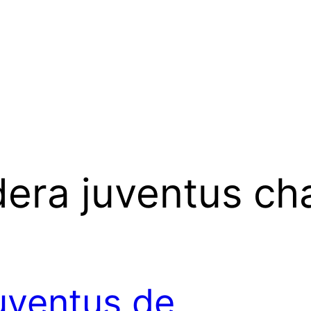
era juventus c
uventus de