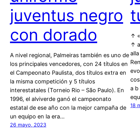
juventus negro
t
con dorado
↑ «
↑ a
alla
A nivel regional, Palmeiras también es uno de
Ren
los principales vencedores, con 24 títulos en
evo
el Campeonato Paulista, dos títulos extra en
cos
la misma competición y 5 títulos
a b
interestatales (Torneio Rio – São Paulo). En
equ
1996, el alviverde ganó el campeonato
18 
estatal de ese año con la mejor campaña de
un equipo en la era…
26 mayo, 2023