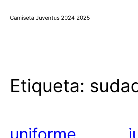
Saltar
al
Camiseta Juventus 2024 2025
contenido
Etiqueta:
sudad
uniforme
j