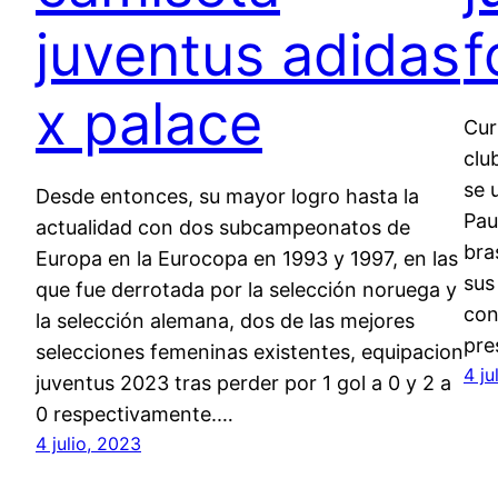
juventus adidas
f
x palace
Cur
clu
se 
Desde entonces, su mayor logro hasta la
Pau
actualidad con dos subcampeonatos de
bra
Europa en la Eurocopa en 1993 y 1997, en las
sus
que fue derrotada por la selección noruega y
con
la selección alemana, dos de las mejores
pre
selecciones femeninas existentes, equipacion
4 ju
juventus 2023 tras perder por 1 gol a 0 y 2 a
0 respectivamente.…
4 julio, 2023