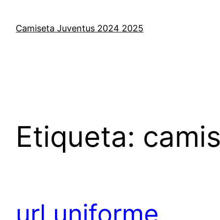
Saltar
al
Camiseta Juventus 2024 2025
contenido
Etiqueta:
camis
url uniforme