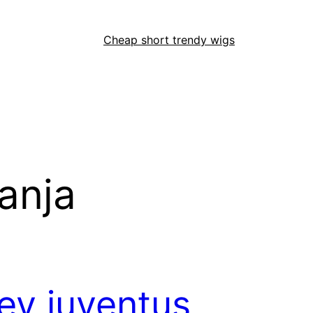
Cheap short trendy wigs
anja
sey juventus