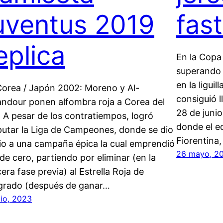
uventus 2019
fas
eplica
En la Copa 
superando a
en la liguil
orea / Japón 2002: Moreno y Al-
consiguió ll
ndour ponen alfombra roja a Corea del
28 de juni
. A pesar de los contratiempos, logró
donde el e
putar la Liga de Campeones, donde se dio
Fiorentina
cio a una campaña épica la cual emprendió
26 mayo, 2
de cero, partiendo por eliminar (en la
cera fase previa) al Estrella Roja de
grado (después de ganar…
lio, 2023