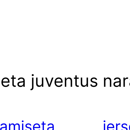
eta juventus nar
amiseta
jer