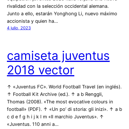
rivalidad con la selección occidental alemana.
Junto a ello, estarán Yonghong Li, nuevo máximo
accionista y quien ha…
4 julio, 2023
camiseta juventus
2018 vector
↑ «Juventus FC». World Football Travel (en inglés).
↑ Football Kit Archive (ed.). ↑ a b Renggli,
Thomas (2008). «The most evocative colours in
football» (PDF). ↑ «Un po’ di storia: gli inizi». ↑ a b
c d e f g h i j k l m «Il marchio Juventus». ↑
«Juventus. 110 anni a…