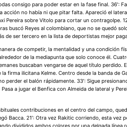
as consigo para poder estar en la fase final. 36′: Fa
acción no había ni que pitar falta. Apareció el lateral 
i Pereira sobre Vitolo para cortar un contragolpe. 12
imeras buscó Reyes al colombiano, que no se quedó so
s de ser tercero en la lista de deportistas mejor pag
manera de competir, la mentalidad y una condición físi
lrededor de la mediapunta que solo conoce él. Cuatro 
alemanes buscaban vengarse de aquel título perdido. 
a firma ilicitana Kelme. Centro desde la banda de Ga
o perder el balón rápidamente. 33′: Sigue presionando 
Pasa a jugar el Benfica con Almeida de lateral y Per
bituales contribuciones en el centro del campo, que
egó Bacca. 21′: Otra vez Rakitic corriendo, esta vez p
stando divididos ambos colores por una delgada línea