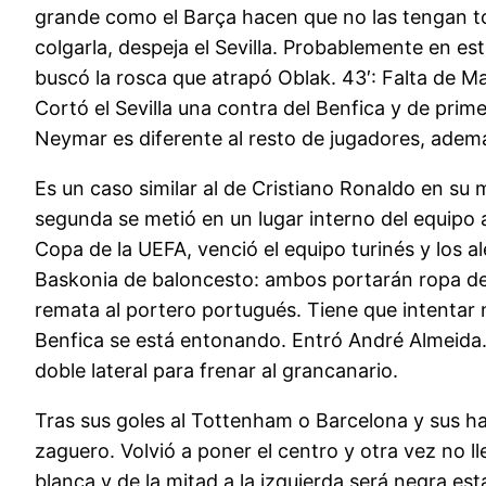
grande como el Barça hacen que no las tengan tod
colgarla, despeja el Sevilla. Probablemente en esta 
buscó la rosca que atrapó Oblak. 43′: Falta de Max
Cortó el Sevilla una contra del Benfica y de pr
Neymar es diferente al resto de jugadores, ademá
Es un caso similar al de Cristiano Ronaldo en su 
segunda se metió en un lugar interno del equipo a
Copa de la UEFA, venció el equipo turinés y los 
Baskonia de baloncesto: ambos portarán ropa de l
remata al portero portugués. Tiene que intentar n
Benfica se está entonando. Entró André Almeida. 
doble lateral para frenar al grancanario.
Tras sus goles al Tottenham o Barcelona y sus ha
zaguero. Volvió a poner el centro y otra vez no ll
blanca y de la mitad a la izquierda será negra e