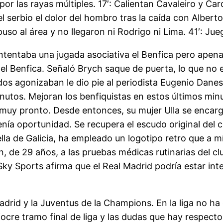
or las rayas múltiples. 17′: Calientan Cavaleiro y Ca
 serbio el dolor del hombro tras la caída con Albert
o al área y no llegaron ni Rodrigo ni Lima. 41′: Juego
Intentaba una jugada asociativa el Benfica pero apena
el Benfica. Señaló Brych saque de puerta, lo que no e
dos agonizaban le dio pie al periodista Eugenio Danes
nutos. Mejoran los benfiquistas en estos últimos minu
muy pronto. Desde entonces, su mujer Ulla se encarga
a oportunidad. Se recupera el escudo original del clu
rella de Galicia, ha empleado un logotipo retro que a 
, de 29 años, a las pruebas médicas rutinarias del c
ky Sports afirma que el Real Madrid podría estar int
adrid y la Juventus de la Champions. En la liga no h
re tramo final de liga y las dudas que hay respecto 