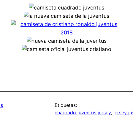
as
Etiquetas:
cuadrado juventus jersey
, 
jersey j